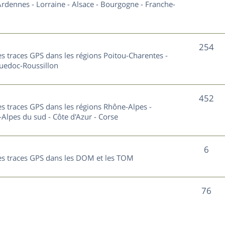
u
rdennes - Lorraine - Alsace - Bourgogne - Franche-
t
j
s
e
S
254
les traces GPS dans les régions Poitou-Charentes -
t
u
guedoc-Roussillon
s
j
S
452
e
les traces GPS dans les régions Rhône-Alpes -
u
Alpes du sud - Côte d'Azur - Corse
t
j
s
S
6
e
 les traces GPS dans les DOM et les TOM
u
t
j
s
S
76
e
u
t