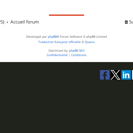
j
s
e
S)
Accueil forum
t
S
s
Développé par
phpBB
® Forum Software © phpBB Limited
Traduction française officielle
©
Qiaeru
Optimized by:
phpBB SEO
Confidentialité
|
Conditions