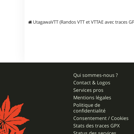
UtagawaVTT (Randos VTT et VTTAE avec traces GP
Qui sommes-nous ?
Contact & Logos
Services pros
Mentions légales
Politique de
confidentialité
Consentement / Cookies
Stats des traces GPX
Status des services