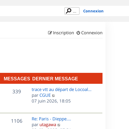
Connexion
Inscription
Connexion
MESSAGES
DERNIER MESSAGE
D
trace vtt au départ de Locoal…
M
339
e
C
par
CGUE
r
o
07 juin 2026, 18:05
e
n
n
s
i
s
e
u
D
Re: Paris - Dieppe....
M
1106
s
r
l
e
C
par
utagawa