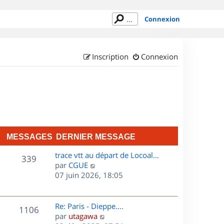
Connexion
Inscription
Connexion
MESSAGES
DERNIER MESSAGE
D
trace vtt au départ de Locoal…
M
339
e
C
par
CGUE
r
o
07 juin 2026, 18:05
e
n
n
s
i
s
e
u
D
Re: Paris - Dieppe....
M
1106
s
r
l
e
C
par
utagawa