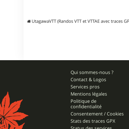
UtagawaVTT (Randos VTT et VTTAE avec traces GP
Qui sommes-nous ?
Contact & Logos
Services pros
Mentions légales
Politique de
confidentialité
Consentement / Cookies
Stats des traces GPX
Status des services