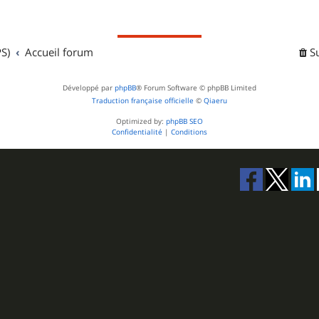
j
s
e
S)
Accueil forum
t
S
s
Développé par
phpBB
® Forum Software © phpBB Limited
Traduction française officielle
©
Qiaeru
Optimized by:
phpBB SEO
Confidentialité
|
Conditions