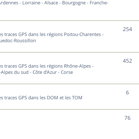
u
rdennes - Lorraine - Alsace - Bourgogne - Franche-
t
j
s
e
S
254
les traces GPS dans les régions Poitou-Charentes -
t
u
guedoc-Roussillon
s
j
S
452
e
les traces GPS dans les régions Rhône-Alpes -
u
Alpes du sud - Côte d'Azur - Corse
t
j
s
S
6
e
 les traces GPS dans les DOM et les TOM
u
t
j
s
S
76
e
u
t