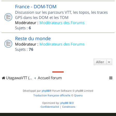
France - DOM-TOM
Discussion sur les parcours VTT, les topos, les traces
GPS dans les DOM et les TOM
Modérateur :
Modérateurs des Forums
Sujets :
6
Reste du monde
Modérateur :
Modérateurs des Forums
Sujets :
76
Aller
UtagawaVTT (Randos VTT et VTTAE avec traces GPS)
Accueil forum
Développé par
phpBB
® Forum Software © phpBB Limited
Traduction française officielle
©
Qiaeru
Optimized by:
phpBB SEO
Confidentialité
|
Conditions