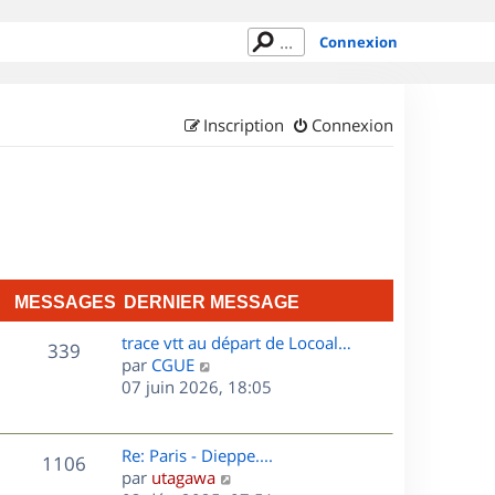
Connexion
Inscription
Connexion
MESSAGES
DERNIER MESSAGE
D
trace vtt au départ de Locoal…
M
339
e
C
par
CGUE
r
o
07 juin 2026, 18:05
e
n
n
s
i
s
e
u
D
Re: Paris - Dieppe....
M
1106
s
r
l
e
C
par
utagawa