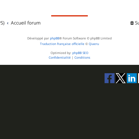
j
s
e
S)
Accueil forum
t
S
s
Développé par
phpBB
® Forum Software © phpBB Limited
Traduction française officielle
©
Qiaeru
Optimized by:
phpBB SEO
Confidentialité
|
Conditions