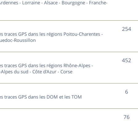
u
rdennes - Lorraine - Alsace - Bourgogne - Franche-
t
j
s
e
S
254
les traces GPS dans les régions Poitou-Charentes -
t
u
guedoc-Roussillon
s
j
S
452
e
les traces GPS dans les régions Rhône-Alpes -
u
Alpes du sud - Côte d'Azur - Corse
t
j
s
S
6
e
 les traces GPS dans les DOM et les TOM
u
t
j
s
S
76
e
u
t