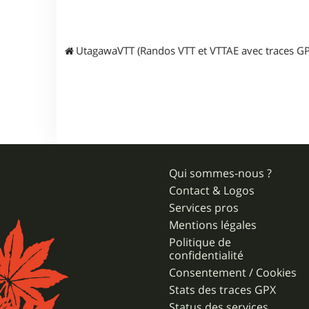
UtagawaVTT (Randos VTT et VTTAE avec traces GP
Qui sommes-nous ?
Contact & Logos
Services pros
Mentions légales
Politique de
confidentialité
Consentement / Cookies
Stats des traces GPX
Status des services