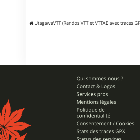
UtagawaVTT (Randos VTT et VTTAE avec traces GP
Qui sommes-nous ?
Contact & Logos
Services pros
Mentions légales
Politique de
confidentialité
Consentement / Cookies
Stats des traces GPX
Status des services