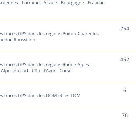
u
rdennes - Lorraine - Alsace - Bourgogne - Franche-
t
j
s
e
S
254
les traces GPS dans les régions Poitou-Charentes -
t
u
guedoc-Roussillon
s
j
S
452
e
les traces GPS dans les régions Rhône-Alpes -
u
Alpes du sud - Côte d'Azur - Corse
t
j
s
S
6
e
 les traces GPS dans les DOM et les TOM
u
t
j
s
S
76
e
u
t