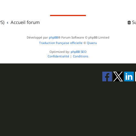
j
s
e
S)
Accueil forum
t
S
s
Développé par
phpBB
® Forum Software © phpBB Limited
Traduction française officielle
©
Qiaeru
Optimized by:
phpBB SEO
Confidentialité
|
Conditions