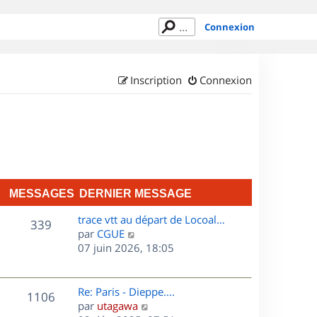
Connexion
Inscription
Connexion
MESSAGES
DERNIER MESSAGE
D
trace vtt au départ de Locoal…
M
339
e
C
par
CGUE
r
o
07 juin 2026, 18:05
e
n
n
s
i
s
e
u
D
Re: Paris - Dieppe....
M
1106
s
r
l
e
C
par
utagawa