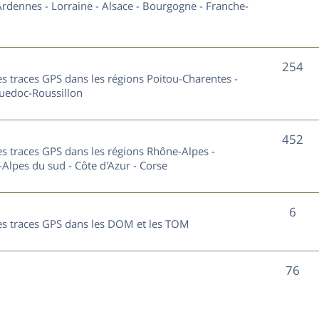
u
rdennes - Lorraine - Alsace - Bourgogne - Franche-
t
j
s
e
S
254
les traces GPS dans les régions Poitou-Charentes -
t
u
guedoc-Roussillon
s
j
S
452
e
les traces GPS dans les régions Rhône-Alpes -
u
Alpes du sud - Côte d'Azur - Corse
t
j
s
S
6
e
 les traces GPS dans les DOM et les TOM
u
t
j
s
S
76
e
u
t