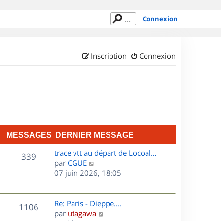
Connexion
Inscription
Connexion
MESSAGES
DERNIER MESSAGE
D
trace vtt au départ de Locoal…
M
339
e
C
par
CGUE
r
o
07 juin 2026, 18:05
e
n
n
s
i
s
e
u
D
Re: Paris - Dieppe....
M
1106
s
r
l
e
C
par
utagawa