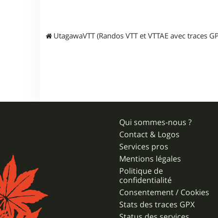
UtagawaVTT (Randos VTT et VTTAE avec traces GP
Qui sommes-nous ?
Contact & Logos
Services pros
Mentions légales
Politique de
confidentialité
Consentement / Cookies
Stats des traces GPX
Status des services