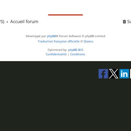
j
s
e
S)
Accueil forum
t
S
s
Développé par
phpBB
® Forum Software © phpBB Limited
Traduction française officielle
©
Qiaeru
Optimized by:
phpBB SEO
Confidentialité
|
Conditions