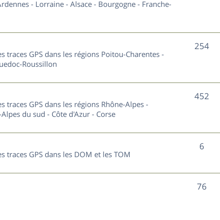
u
rdennes - Lorraine - Alsace - Bourgogne - Franche-
t
j
s
e
S
254
les traces GPS dans les régions Poitou-Charentes -
t
u
guedoc-Roussillon
s
j
S
452
e
les traces GPS dans les régions Rhône-Alpes -
u
Alpes du sud - Côte d'Azur - Corse
t
j
s
S
6
e
 les traces GPS dans les DOM et les TOM
u
t
j
s
S
76
e
u
t