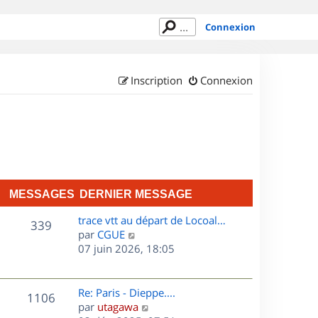
Connexion
Inscription
Connexion
MESSAGES
DERNIER MESSAGE
D
trace vtt au départ de Locoal…
M
339
e
C
par
CGUE
r
o
07 juin 2026, 18:05
e
n
n
s
i
s
e
u
D
Re: Paris - Dieppe....
M
1106
s
r
l
e
C
par
utagawa