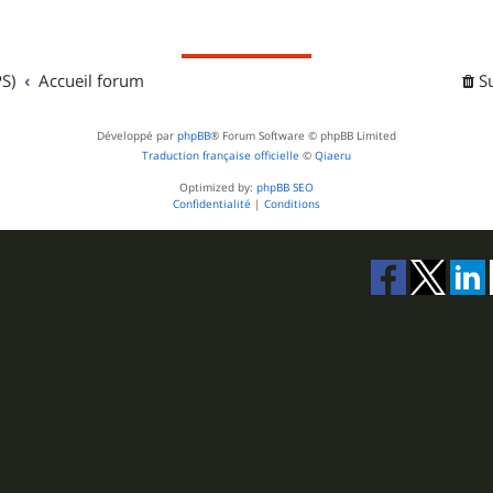
j
s
e
S)
Accueil forum
t
S
s
Développé par
phpBB
® Forum Software © phpBB Limited
Traduction française officielle
©
Qiaeru
Optimized by:
phpBB SEO
Confidentialité
|
Conditions