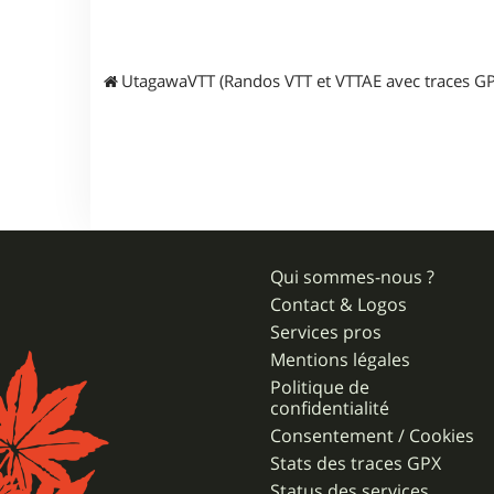
UtagawaVTT (Randos VTT et VTTAE avec traces GP
Qui sommes-nous ?
Contact & Logos
Services pros
Mentions légales
Politique de
confidentialité
Consentement / Cookies
Stats des traces GPX
Status des services