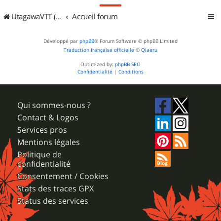
UtagawaVTT (Randos VTT et VTTAE avec traces GPS)
Accueil forum
Développé par
phpBB
® Forum Software © phpBB Limited
Traduction française officielle
©
Qiaeru
Optimized by:
phpBB SEO
Confidentialité
|
Conditions
Qui sommes-nous ?
Contact & Logos
Services pros
Mentions légales
Politique de
confidentialité
Consentement / Cookies
Stats des traces GPX
Status des services