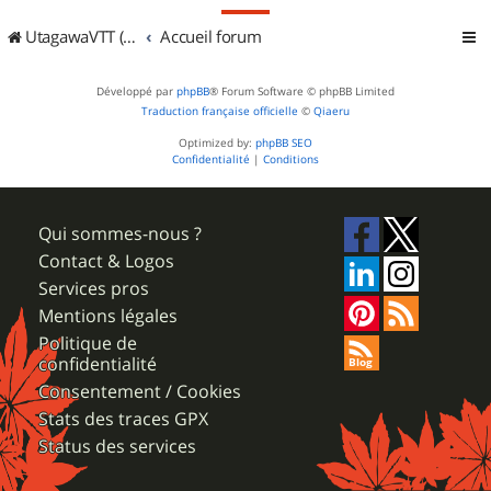
UtagawaVTT (Randos VTT et VTTAE avec traces GPS)
Accueil forum
Développé par
phpBB
® Forum Software © phpBB Limited
Traduction française officielle
©
Qiaeru
Optimized by:
phpBB SEO
Confidentialité
|
Conditions
Qui sommes-nous ?
Contact & Logos
Services pros
Mentions légales
Politique de
confidentialité
Consentement / Cookies
Stats des traces GPX
Status des services