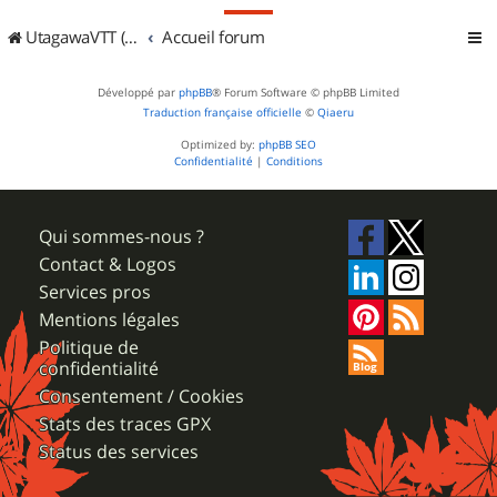
UtagawaVTT (Randos VTT et VTTAE avec traces GPS)
Accueil forum
Développé par
phpBB
® Forum Software © phpBB Limited
Traduction française officielle
©
Qiaeru
Optimized by:
phpBB SEO
Confidentialité
|
Conditions
Qui sommes-nous ?
Contact & Logos
Services pros
Mentions légales
Politique de
confidentialité
Consentement / Cookies
Stats des traces GPX
Status des services