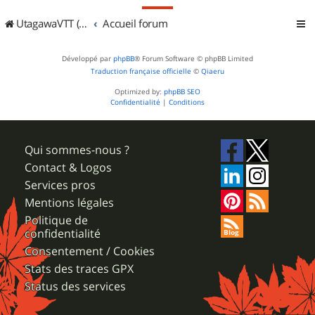
UtagawaVTT (Randos VTT et VTTAE avec traces GPS)
Accueil forum
Développé par
phpBB
® Forum Software © phpBB Limited
Traduction française officielle
©
Qiaeru
Optimized by:
phpBB SEO
Confidentialité
|
Conditions
Qui sommes-nous ?
Contact & Logos
Services pros
Mentions légales
Politique de
confidentialité
Consentement / Cookies
Stats des traces GPX
Status des services