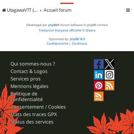
UtagawaVTT (Randos VTT et VTTAE avec traces GPS)
Accueil forum
Développé par
phpBB
® Forum Software © phpBB Limited
Traduction française officielle
©
Qiaeru
Optimized by:
phpBB SEO
Confidentialité
|
Conditions
Qui sommes-nous ?
Contact & Logos
Services pros
Mentions légales
Politique de
confidentialité
Consentement / Cookies
Stats des traces GPX
Status des services