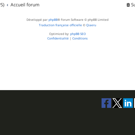
t
S)
Accueil forum
S
s
Développé par
phpBB
® Forum Software © phpBB Limited
Traduction française officielle
©
Qiaeru
Optimized by:
phpBB SEO
Confidentialité
|
Conditions