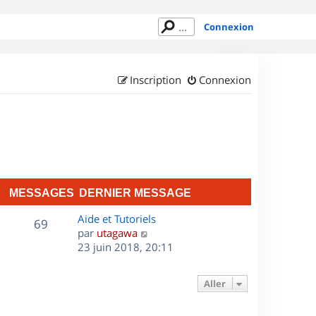
Connexion
Inscription
Connexion
MESSAGES
DERNIER MESSAGE
D
Aide et Tutoriels
M
69
e
C
par
utagawa
r
o
23 juin 2018, 20:11
e
n
n
s
i
s
Aller
e
u
s
r
l