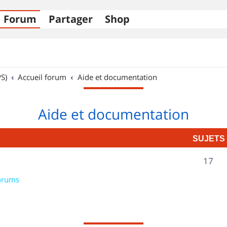
Forum
Partager
Shop
S)
Accueil forum
Aide et documentation
Aide et documentation
SUJETS
S
17
u
orums
j
e