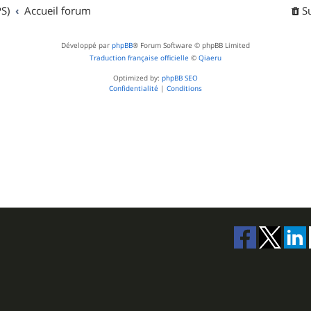
t
S)
Accueil forum
S
s
Développé par
phpBB
® Forum Software © phpBB Limited
Traduction française officielle
©
Qiaeru
Optimized by:
phpBB SEO
Confidentialité
|
Conditions