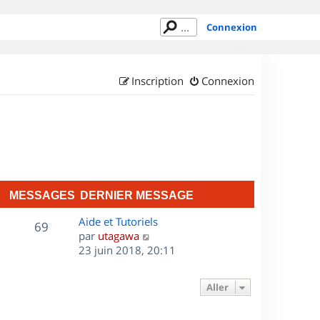
Connexion
Inscription
Connexion
MESSAGES
DERNIER MESSAGE
D
Aide et Tutoriels
M
69
e
C
par
utagawa
r
o
23 juin 2018, 20:11
e
n
n
s
i
s
Aller
e
u
s
r
l