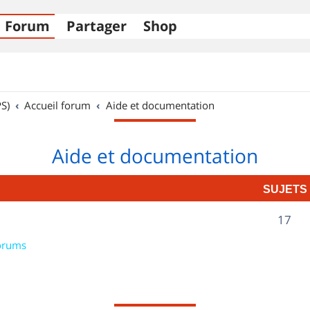
Forum
Partager
Shop
S)
Accueil forum
Aide et documentation
Aide et documentation
SUJETS
S
17
u
orums
j
e