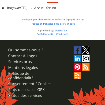
UtagawaVTT (Randos VTT et VTTAE avec traces GPS)
Accueil forum
Développé par
phpBB
® Forum Software © phpBB Limited
Traduction française officielle
©
Qiaeru
Optimized by:
phpBB SEO
Confidentialité
|
Conditions
Qui sommes-nous ?
Contact & Logos
Services pros
Mentions légales
Politique de
confidentialité
Consentement / Cookies
Stats des traces GPX
Status des services