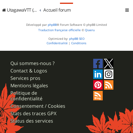
UtagawaVTT (Randos VTT et VTTAE avec traces GPS)
Accueil forum
Développé par
phpBB
® Forum Software © phpBB Limited
Traduction française officielle
©
Qiaeru
Optimized by:
phpBB SEO
Confidentialité
|
Conditions
Qui sommes-nous ?
Contact & Logos
Services pros
Mentions légales
Politique de
confidentialité
Consentement / Cookies
Stats des traces GPX
Status des services