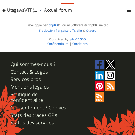
UtagawaVTT (Randos VTT et VTTAE avec traces GPS)
Accueil forum
Développé par
phpBB
® Forum Software © phpBB Limited
Traduction française officielle
©
Qiaeru
Optimized by:
phpBB SEO
Confidentialité
|
Conditions
Qui sommes-nous ?
Contact & Logos
Services pros
Mentions légales
Politique de
confidentialité
Consentement / Cookies
Stats des traces GPX
Status des services