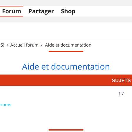
Forum
Partager
Shop
S)
Accueil forum
Aide et documentation
Aide et documentation
SUJETS
S
17
u
orums
j
e