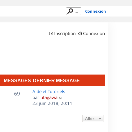
Connexion
Inscription
Connexion
MESSAGES
DERNIER MESSAGE
D
Aide et Tutoriels
M
69
e
C
par
utagawa
r
o
23 juin 2018, 20:11
e
n
n
s
i
s
Aller
e
u
s
r
l