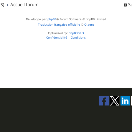
t
S)
Accueil forum
S
s
Développé par
phpBB
® Forum Software © phpBB Limited
Traduction française officielle
©
Qiaeru
Optimized by:
phpBB SEO
Confidentialité
|
Conditions