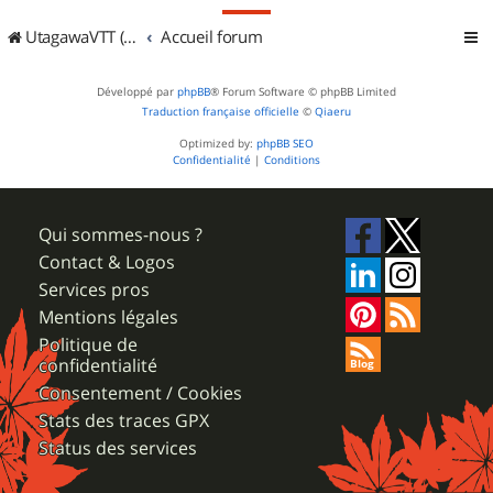
UtagawaVTT (Randos VTT et VTTAE avec traces GPS)
Accueil forum
Développé par
phpBB
® Forum Software © phpBB Limited
Traduction française officielle
©
Qiaeru
Optimized by:
phpBB SEO
Confidentialité
|
Conditions
Qui sommes-nous ?
Contact & Logos
Services pros
Mentions légales
Politique de
confidentialité
Consentement / Cookies
Stats des traces GPX
Status des services