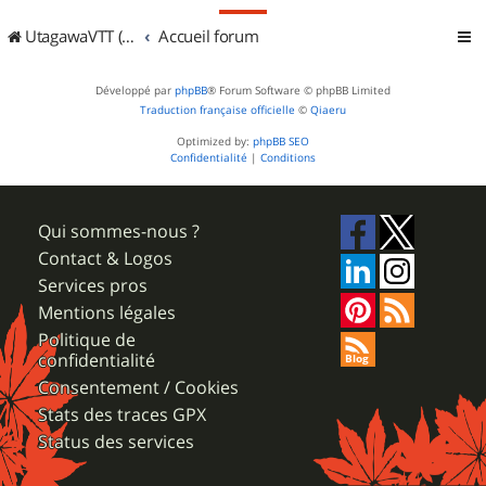
UtagawaVTT (Randos VTT et VTTAE avec traces GPS)
Accueil forum
Développé par
phpBB
® Forum Software © phpBB Limited
Traduction française officielle
©
Qiaeru
Optimized by:
phpBB SEO
Confidentialité
|
Conditions
Qui sommes-nous ?
Contact & Logos
Services pros
Mentions légales
Politique de
confidentialité
Consentement / Cookies
Stats des traces GPX
Status des services