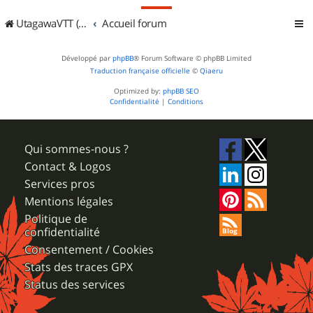
UtagawaVTT (Randos VTT et VTTAE avec traces GPS)
Accueil forum
Développé par
phpBB
® Forum Software © phpBB Limited
Traduction française officielle
©
Qiaeru
Optimized by:
phpBB SEO
Confidentialité
|
Conditions
Qui sommes-nous ?
Contact & Logos
Services pros
Mentions légales
Politique de
confidentialité
Consentement / Cookies
Stats des traces GPX
Status des services