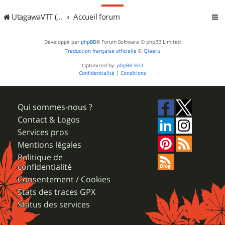
UtagawaVTT (Randos VTT et VTTAE avec traces GPS)
Accueil forum
Développé par
phpBB
® Forum Software © phpBB Limited
Traduction française officielle
©
Qiaeru
Optimized by:
phpBB SEO
Confidentialité
|
Conditions
Qui sommes-nous ?
Contact & Logos
Services pros
Mentions légales
Politique de
confidentialité
Consentement / Cookies
Stats des traces GPX
Status des services