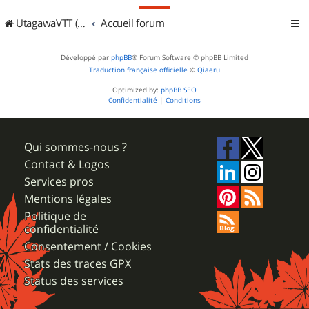
UtagawaVTT (Randos VTT et VTTAE avec traces GPS)
Accueil forum
Développé par
phpBB
® Forum Software © phpBB Limited
Traduction française officielle
©
Qiaeru
Optimized by:
phpBB SEO
Confidentialité
|
Conditions
Qui sommes-nous ?
Contact & Logos
Services pros
Mentions légales
Politique de
confidentialité
Consentement / Cookies
Stats des traces GPX
Status des services