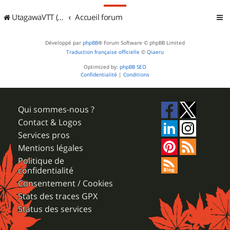
UtagawaVTT (Randos VTT et VTTAE avec traces GPS)
Accueil forum
Développé par
phpBB
® Forum Software © phpBB Limited
Traduction française officielle
©
Qiaeru
Optimized by:
phpBB SEO
Confidentialité
|
Conditions
Qui sommes-nous ?
Contact & Logos
Services pros
Mentions légales
Politique de
confidentialité
Consentement / Cookies
Stats des traces GPX
Status des services