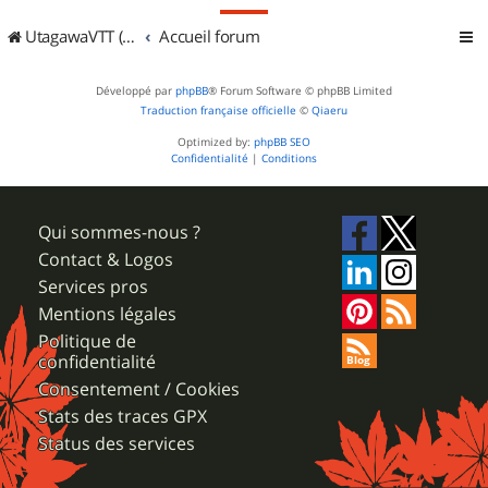
UtagawaVTT (Randos VTT et VTTAE avec traces GPS)
Accueil forum
Développé par
phpBB
® Forum Software © phpBB Limited
Traduction française officielle
©
Qiaeru
Optimized by:
phpBB SEO
Confidentialité
|
Conditions
Qui sommes-nous ?
Contact & Logos
Services pros
Mentions légales
Politique de
confidentialité
Consentement / Cookies
Stats des traces GPX
Status des services