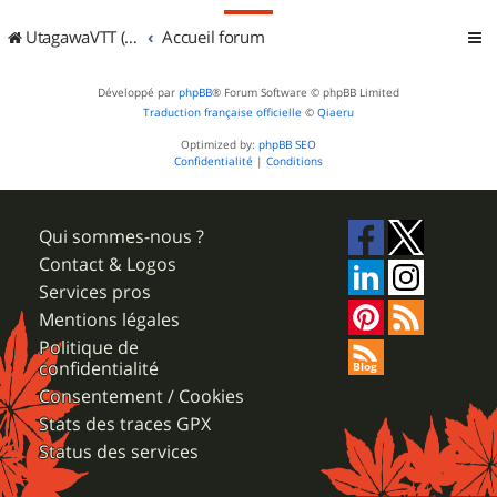
UtagawaVTT (Randos VTT et VTTAE avec traces GPS)
Accueil forum
Développé par
phpBB
® Forum Software © phpBB Limited
Traduction française officielle
©
Qiaeru
Optimized by:
phpBB SEO
Confidentialité
|
Conditions
Qui sommes-nous ?
Contact & Logos
Services pros
Mentions légales
Politique de
confidentialité
Consentement / Cookies
Stats des traces GPX
Status des services