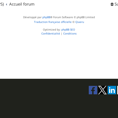
t
S)
Accueil forum
S
s
Développé par
phpBB
® Forum Software © phpBB Limited
Traduction française officielle
©
Qiaeru
Optimized by:
phpBB SEO
Confidentialité
|
Conditions