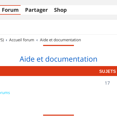
Forum
Partager
Shop
S)
Accueil forum
Aide et documentation
Aide et documentation
SUJETS
S
17
u
orums
j
e