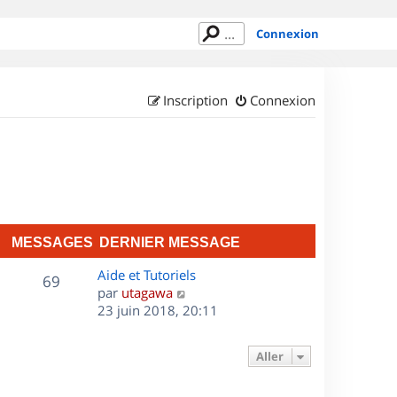
Connexion
Inscription
Connexion
MESSAGES
DERNIER MESSAGE
D
Aide et Tutoriels
M
69
e
C
par
utagawa
r
o
23 juin 2018, 20:11
e
n
n
s
i
s
Aller
e
u
s
r
l