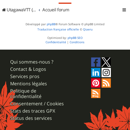
UtagawaVTT (Randos VTT et VTTAE avec traces GPS)
Accueil forum
Développé par
phpBB
® Forum Software © phpBB Limited
Traduction française officielle
©
Qiaeru
Optimized by:
phpBB SEO
Confidentialité
|
Conditions
Qui sommes-nous ?
Contact & Logos
Services pros
Mentions légales
Politique de
confidentialité
Consentement / Cookies
Stats des traces GPX
Status des services