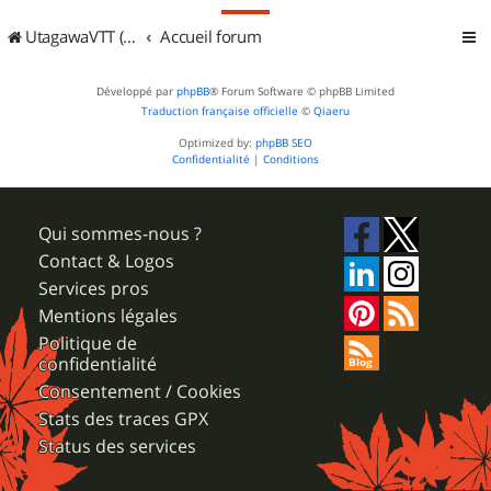
UtagawaVTT (Randos VTT et VTTAE avec traces GPS)
Accueil forum
Développé par
phpBB
® Forum Software © phpBB Limited
Traduction française officielle
©
Qiaeru
Optimized by:
phpBB SEO
Confidentialité
|
Conditions
Qui sommes-nous ?
Contact & Logos
Services pros
Mentions légales
Politique de
confidentialité
Consentement / Cookies
Stats des traces GPX
Status des services