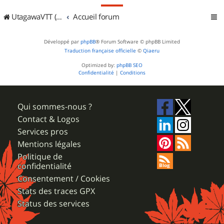
UtagawaVTT (Randos VTT et VTTAE avec traces GPS)
Accueil forum
Développé par
phpBB
® Forum Software © phpBB Limited
Traduction française officielle
©
Qiaeru
Optimized by:
phpBB SEO
Confidentialité
|
Conditions
Qui sommes-nous ?
Contact & Logos
Services pros
Mentions légales
Politique de
confidentialité
Consentement / Cookies
Stats des traces GPX
Status des services