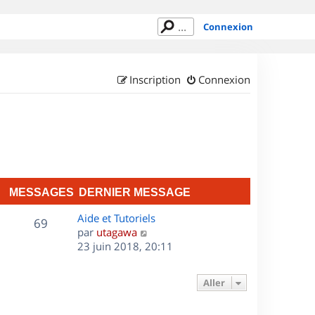
Connexion
Inscription
Connexion
MESSAGES
DERNIER MESSAGE
D
Aide et Tutoriels
M
69
e
C
par
utagawa
r
o
23 juin 2018, 20:11
e
n
n
s
i
s
Aller
e
u
s
r
l