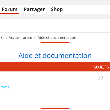
Forum
Partager
Shop
S)
Accueil forum
Aide et documentation
Aide et documentation
SUJETS
S
17
u
orums
j
e