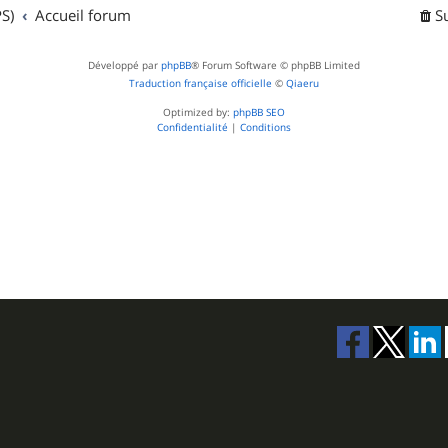
t
S)
Accueil forum
S
s
Développé par
phpBB
® Forum Software © phpBB Limited
Traduction française officielle
©
Qiaeru
Optimized by:
phpBB SEO
Confidentialité
|
Conditions