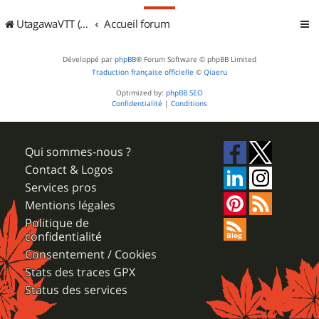
UtagawaVTT (Randos VTT et VTTAE avec traces GPS)
Accueil forum
Développé par
phpBB
® Forum Software © phpBB Limited
Traduction française officielle
©
Qiaeru
Optimized by:
phpBB SEO
Confidentialité
|
Conditions
Qui sommes-nous ?
Contact & Logos
Services pros
Mentions légales
Politique de
confidentialité
Consentement / Cookies
Stats des traces GPX
Status des services