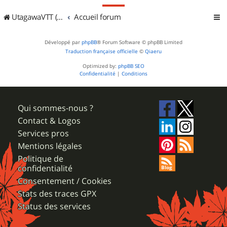
UtagawaVTT (Randos VTT et VTTAE avec traces GPS)
Accueil forum
Développé par
phpBB
® Forum Software © phpBB Limited
Traduction française officielle
©
Qiaeru
Optimized by:
phpBB SEO
Confidentialité
|
Conditions
Qui sommes-nous ?
Contact & Logos
Services pros
Mentions légales
Politique de
confidentialité
Consentement / Cookies
Stats des traces GPX
Status des services