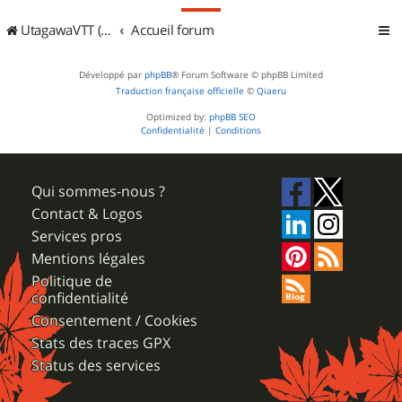
UtagawaVTT (Randos VTT et VTTAE avec traces GPS)
Accueil forum
Développé par
phpBB
® Forum Software © phpBB Limited
Traduction française officielle
©
Qiaeru
Optimized by:
phpBB SEO
Confidentialité
|
Conditions
Qui sommes-nous ?
Contact & Logos
Services pros
Mentions légales
Politique de
confidentialité
Consentement / Cookies
Stats des traces GPX
Status des services