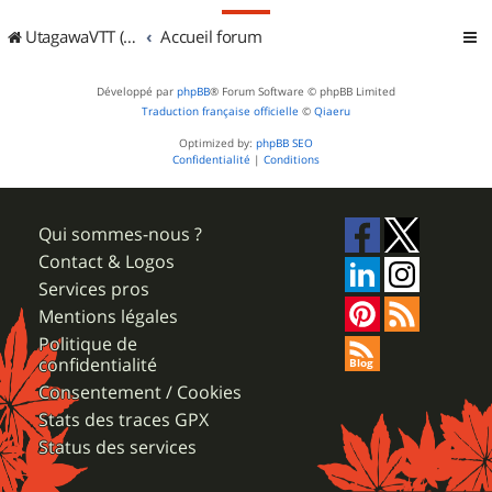
UtagawaVTT (Randos VTT et VTTAE avec traces GPS)
Accueil forum
Développé par
phpBB
® Forum Software © phpBB Limited
Traduction française officielle
©
Qiaeru
Optimized by:
phpBB SEO
Confidentialité
|
Conditions
Qui sommes-nous ?
Contact & Logos
Services pros
Mentions légales
Politique de
confidentialité
Consentement / Cookies
Stats des traces GPX
Status des services