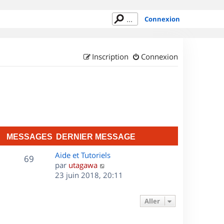
Connexion
Inscription
Connexion
MESSAGES
DERNIER MESSAGE
D
Aide et Tutoriels
M
69
e
C
par
utagawa
r
o
23 juin 2018, 20:11
e
n
n
s
i
s
Aller
e
u
s
r
l