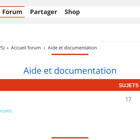
Forum
Partager
Shop
S)
Accueil forum
Aide et documentation
Aide et documentation
SUJETS
S
17
u
orums
j
e