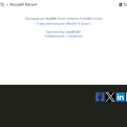
t
S)
Accueil forum
S
s
Développé par
phpBB
® Forum Software © phpBB Limited
Traduction française officielle
©
Qiaeru
Optimized by:
phpBB SEO
Confidentialité
|
Conditions