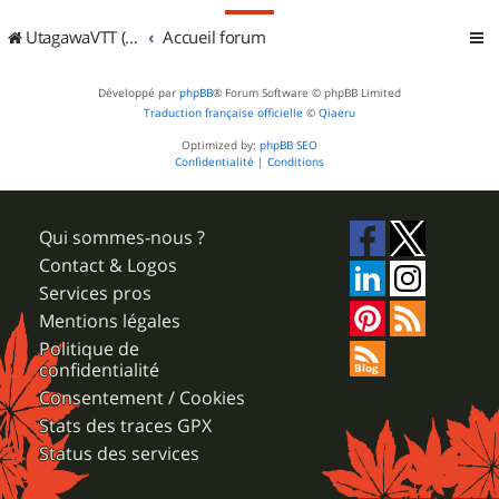
UtagawaVTT (Randos VTT et VTTAE avec traces GPS)
Accueil forum
Développé par
phpBB
® Forum Software © phpBB Limited
Traduction française officielle
©
Qiaeru
Optimized by:
phpBB SEO
Confidentialité
|
Conditions
Qui sommes-nous ?
Contact & Logos
Services pros
Mentions légales
Politique de
confidentialité
Consentement / Cookies
Stats des traces GPX
Status des services