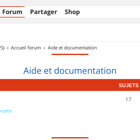
Forum
Partager
Shop
S)
Accueil forum
Aide et documentation
Aide et documentation
SUJETS
S
17
u
orums
j
e