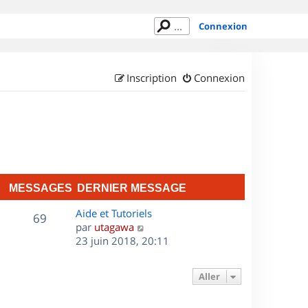
Connexion
Inscription
Connexion
MESSAGES
DERNIER MESSAGE
D
Aide et Tutoriels
M
69
e
C
par
utagawa
r
o
23 juin 2018, 20:11
e
n
n
s
i
s
Aller
e
u
s
r
l