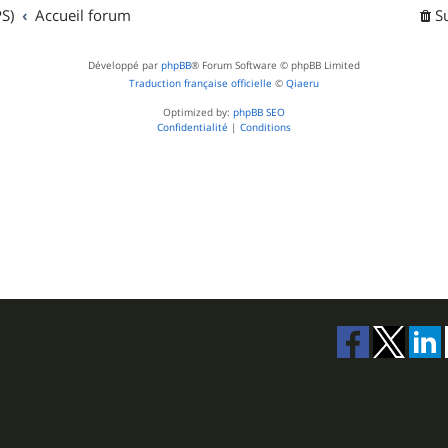
t
S)
Accueil forum
S
s
Développé par
phpBB
® Forum Software © phpBB Limited
Traduction française officielle
©
Qiaeru
Optimized by:
phpBB SEO
Confidentialité
|
Conditions