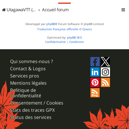
UtagawaVTT (Randos VTT et VTTAE avec traces GPS)
Accueil forum
Développé par
phpBB
® Forum Software © phpBB Limited
Traduction française officielle
©
Qiaeru
Optimized by:
phpBB SEO
Confidentialité
|
Conditions
Qui sommes-nous ?
Contact & Logos
Services pros
Mentions légales
Politique de
confidentialité
Consentement / Cookies
Stats des traces GPX
Status des services