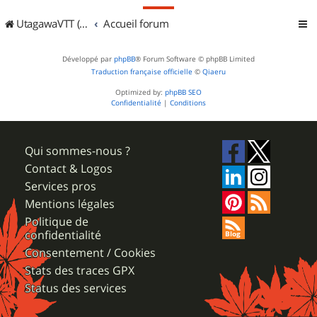
UtagawaVTT (Randos VTT et VTTAE avec traces GPS)
Accueil forum
Développé par
phpBB
® Forum Software © phpBB Limited
Traduction française officielle
©
Qiaeru
Optimized by:
phpBB SEO
Confidentialité
|
Conditions
Qui sommes-nous ?
Contact & Logos
Services pros
Mentions légales
Politique de
confidentialité
Consentement / Cookies
Stats des traces GPX
Status des services