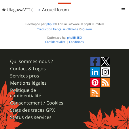
UtagawaVTT (Randos VTT et VTTAE avec traces GPS)
Accueil forum
Développé par
phpBB
® Forum Software © phpBB Limited
Traduction française officielle
©
Qiaeru
Optimized by:
phpBB SEO
Confidentialité
|
Conditions
Qui sommes-nous ?
Contact & Logos
Services pros
Mentions légales
Politique de
confidentialité
Consentement / Cookies
Stats des traces GPX
Status des services