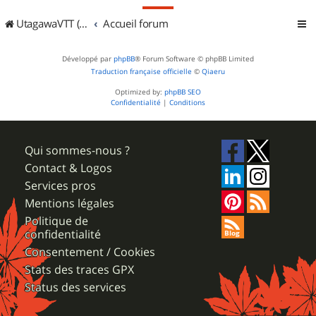
UtagawaVTT (Randos VTT et VTTAE avec traces GPS)
Accueil forum
Développé par
phpBB
® Forum Software © phpBB Limited
Traduction française officielle
©
Qiaeru
Optimized by:
phpBB SEO
Confidentialité
|
Conditions
Qui sommes-nous ?
Contact & Logos
Services pros
Mentions légales
Politique de
confidentialité
Consentement / Cookies
Stats des traces GPX
Status des services