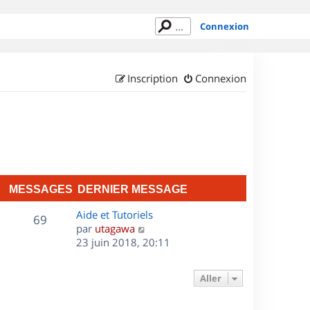
Connexion
Inscription
Connexion
MESSAGES
DERNIER MESSAGE
D
Aide et Tutoriels
M
69
e
C
par
utagawa
r
o
23 juin 2018, 20:11
e
n
n
s
i
s
Aller
e
u
s
r
l