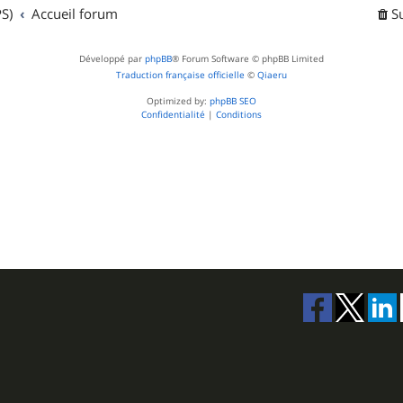
t
S)
Accueil forum
S
s
Développé par
phpBB
® Forum Software © phpBB Limited
Traduction française officielle
©
Qiaeru
Optimized by:
phpBB SEO
Confidentialité
|
Conditions