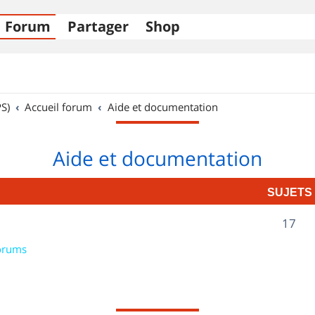
Forum
Partager
Shop
S)
Accueil forum
Aide et documentation
Aide et documentation
SUJETS
S
17
u
orums
j
e