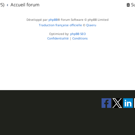
t
S)
Accueil forum
S
s
Développé par
phpBB
® Forum Software © phpBB Limited
Traduction française officielle
©
Qiaeru
Optimized by:
phpBB SEO
Confidentialité
|
Conditions