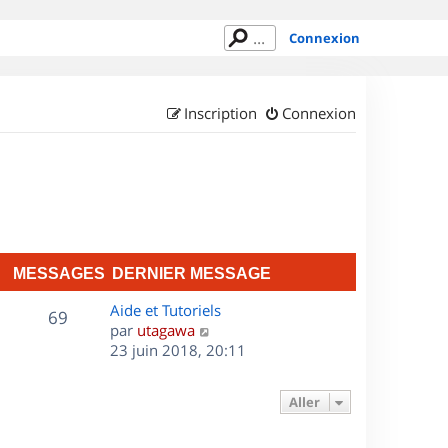
Connexion
Inscription
Connexion
MESSAGES
DERNIER MESSAGE
D
Aide et Tutoriels
M
69
e
C
par
utagawa
r
o
23 juin 2018, 20:11
e
n
n
s
i
s
Aller
e
u
s
r
l