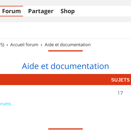
Forum
Partager
Shop
S)
Accueil forum
Aide et documentation
Aide et documentation
SUJETS
S
17
u
orums
j
e