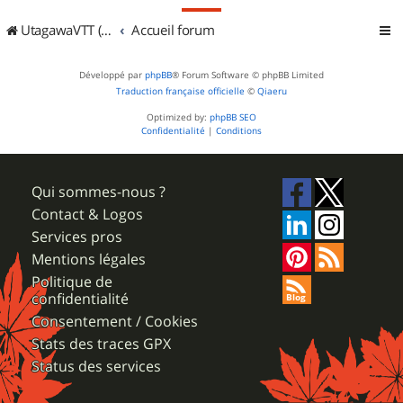
UtagawaVTT (Randos VTT et VTTAE avec traces GPS)
Accueil forum
Développé par
phpBB
® Forum Software © phpBB Limited
Traduction française officielle
©
Qiaeru
Optimized by:
phpBB SEO
Confidentialité
|
Conditions
Qui sommes-nous ?
Contact & Logos
Services pros
Mentions légales
Politique de
confidentialité
Consentement / Cookies
Stats des traces GPX
Status des services