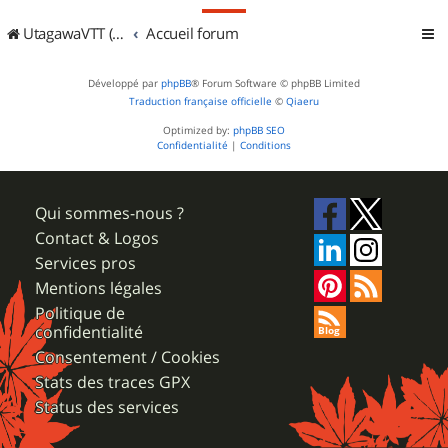
UtagawaVTT (Randos VTT et VTTAE avec traces GPS)
Accueil forum
Développé par
phpBB
® Forum Software © phpBB Limited
Traduction française officielle
©
Qiaeru
Optimized by:
phpBB SEO
Confidentialité
|
Conditions
Qui sommes-nous ?
Contact & Logos
Services pros
Mentions légales
Politique de
confidentialité
Consentement / Cookies
Stats des traces GPX
Status des services