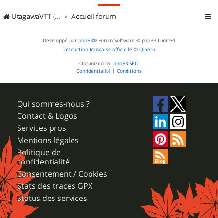
UtagawaVTT (Randos VTT et VTTAE avec traces GPS)
Accueil forum
Développé par
phpBB
® Forum Software © phpBB Limited
Traduction française officielle
©
Qiaeru
Optimized by:
phpBB SEO
Confidentialité
|
Conditions
Qui sommes-nous ?
Contact & Logos
Services pros
Mentions légales
Politique de
confidentialité
Consentement / Cookies
Stats des traces GPX
Status des services