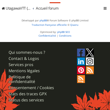
UtagawaVTT (Randos VTT et VTTAE avec traces GPS)
Accueil forum
Développé par
phpBB
® Forum Software © phpBB Limited
Traduction française officielle
©
Qiaeru
Optimized by:
phpBB SEO
Confidentialité
|
Conditions
Qui sommes-nous ?
Contact & Logos
Services pros
Mentions légales
Politique de
confidentialité
Consentement / Cookies
Stats des traces GPX
Status des services