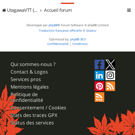
UtagawaVTT (Randos VTT et VTTAE avec traces GPS)
Accueil forum
Développé par
phpBB
® Forum Software © phpBB Limited
Traduction française officielle
©
Qiaeru
Optimized by:
phpBB SEO
Confidentialité
|
Conditions
Qui sommes-nous ?
Contact & Logos
Services pros
Mentions légales
Politique de
confidentialité
Consentement / Cookies
Stats des traces GPX
Status des services