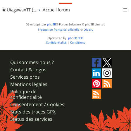
UtagawaVTT (Randos VTT et VTTAE avec traces GPS)
Accueil forum
Développé par
phpBB
® Forum Software © phpBB Limited
Traduction française officielle
©
Qiaeru
Optimized by:
phpBB SEO
Confidentialité
|
Conditions
Qui sommes-nous ?
Contact & Logos
Services pros
Mentions légales
Politique de
confidentialité
Consentement / Cookies
Stats des traces GPX
Status des services